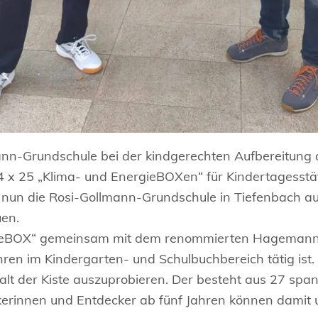
mann-Grundschule bei der kindgerechten Aufbereitun
r 4 x 25 „Klima- und EnergieBOXen“ für Kindertagesst
un die Rosi-Gollmann-Grundschule in Tiefenbach auf
en.
gieBOX“ gemeinsam mit dem renommierten Hagemann 
hren im Kindergarten- und Schulbuchbereich tätig ist.
halt der Kiste auszuprobieren. Der besteht aus 27 s
kerinnen und Entdecker ab fünf Jahren können damit u