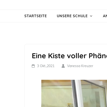
Zum
Rosi-Gollmann-Grundschule
Inhalt
STARTSEITE
UNSERE SCHULE
A
springen
(Enter
drücken)
Eine Kiste voller Ph
3 Okt.,2021
Vanessa Kreuzer