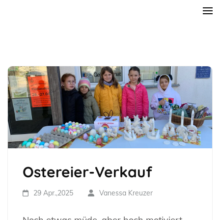
Zum
Rosi-Gollmann-Grundschule
Inhalt
springen
(Enter
drücken)
Ostereier-Verkauf
29 Apr.,2025
Vanessa Kreuzer
Noch etwas müde, aber hoch motiviert