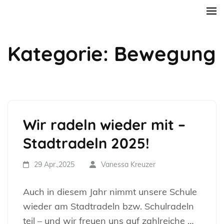
Zum
Rosi-Gollmann-Grundschule
Inhalt
springen
Kategorie:
Bewegung
(Enter
drücken)
Wir radeln wieder mit –
Stadtradeln 2025!
29 Apr.,2025
Vanessa Kreuzer
Auch in diesem Jahr nimmt unsere Schule
wieder am Stadtradeln bzw. Schulradeln
teil – und wir freuen uns auf zahlreiche …