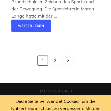
Grundschule im Zeichen des Sports und
der Bewegung. Die Sportlehrerin Maren
Lange hatte mit der …
WEITERLESEN
Seitennummerierung
Seite
Seite
1
2
>
der
Beiträge
Tel.: 07259-8490
Diese Seite verwendet Cookies, um die
Email: sekretariat@rgs-tiefenbach.de
Nutzerfreundlichkeit zu verbessern. Mit der