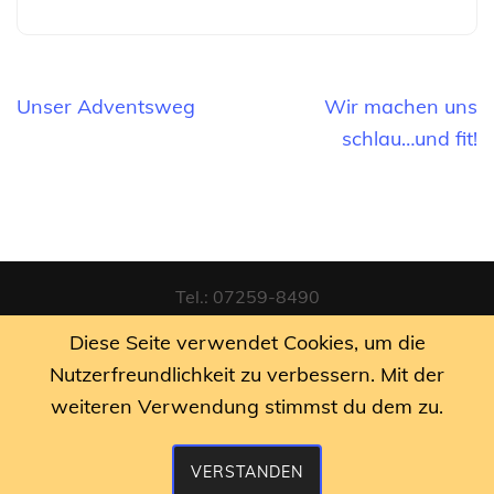
Beitragsnavigation
Unser Adventsweg
Wir machen uns
schlau…und fit!
Tel.: 07259-8490
Diese Seite verwendet Cookies, um die
Email: sekretariat@rgs-tiefenbach.de
Nutzerfreundlichkeit zu verbessern. Mit der
weiteren Verwendung stimmst du dem zu.
Datenschutzerklärung
|
Impressum
VERSTANDEN