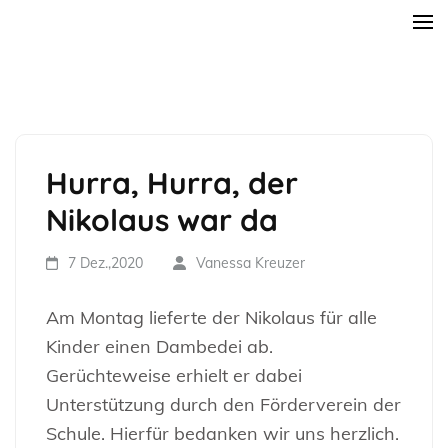
Zum
Rosi-Gollmann-Grundschule
Inhalt
springen
(Enter
drücken)
Hurra, Hurra, der
Nikolaus war da
7 Dez.,2020
Vanessa Kreuzer
Am Montag lieferte der Nikolaus für alle
Kinder einen Dambedei ab.
Gerüchteweise erhielt er dabei
Unterstützung durch den Förderverein der
Schule. Hierfür bedanken wir uns herzlich.