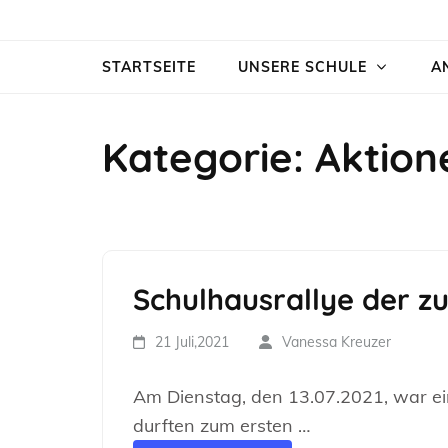
Zum
Rosi-Gollmann-Grundschule
Inhalt
STARTSEITE
UNSERE SCHULE
A
springen
(Enter
drücken)
Kategorie:
Aktion
Schulhausrallye der zu
21 Juli,2021
Vanessa Kreuzer
Am Dienstag, den 13.07.2021, war ein
durften zum ersten …